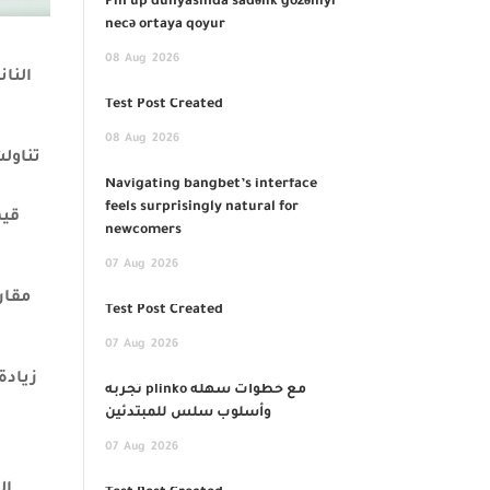
Pin up dünyasında sadəlik gözəlliyi
necə ortaya qoyur
ن
08
Aug
2026
النا
Test Post Created
08
Aug
2026
تناول
Navigating bangbet’s interface
feels surprisingly natural for
newcomers
07
Aug
2026
Test Post Created
07
Aug
2026
تجربة plinko مع خطوات سهلة
وأسلوب سلس للمبتدئين
07
Aug
2026
ال