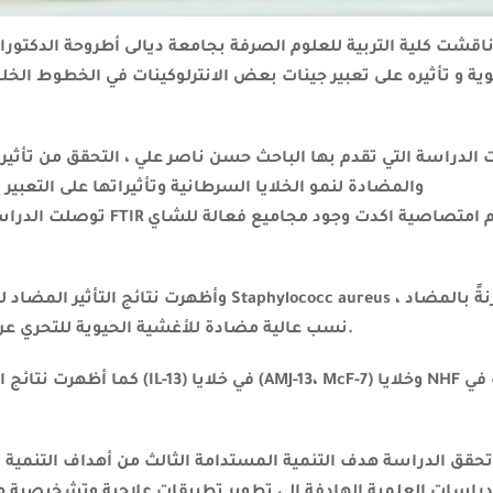
اقشت كلية التربية للعلوم الصرفة بجامعة ديالى أطروحة الدكتور
نوية و تأثيره على تعبير جينات بعض الانترلوكينات في الخطوط الخ
ت الدراسة التي تقدم بها الباحث حسن ناصر علي ، التحقق من تأثي
والمضادة لنمو الخلايا السرطانية وتأثيراتها على التعبي
توصلت الدراسة إلى عدد م
وأظهرت نتائج التأثير المضاد للأغشية الحيوية
الحيوي levofloxacin ، نسب عالية مضادة للأغشية الحيوية للتحري عن القدرة المضادة للأكسدة.
كما أظهرت نتائج التعبير الجيني لع
تحقق الدراسة هدف التنمية المستدامة الثالث من أهداف التنمية ا
دراسات العلمية الهادفة إلى تطوير تطبيقات علاجية وتشخيصية م