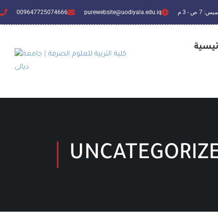
 7 ص - 3 م
purewebsite@uodiyala.edu.iq
009647725074666
ئيسية
UNCATEGORIZ