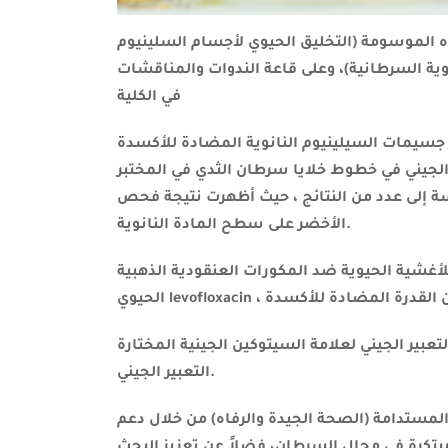
اه الموسومة (التخليق الحيوي لأجسام السلينيوم
لوية السرطانية)، وعلى قاعة الندوات والمناقشات
في الكلية
ر جسيمات السيلينيوم النانوية المضادة للأكسدة
ر الجيني في خطوط خلايا سرطان الثدي في المختبر
ن النتائج ، حيث أظهرت نتيجة فحص FTIR قيم امتصاصية اكدت وجود مجاميع فعالة للشاي
الأخضر على سطح المادة النانوية.
 ضد المكورات العنقودية الذهبية Staphylococc aureus ، مقارنةً بالمضاد
لامة السيتوكين الجينية المختارة (IL-13) في خلايا (AMJ-13، McF-7) وخلايا NHF زيادة في
التعبير الجيني.
لمستدامة (الصحة الجيدة والرفاه) من خلال دعم
بتكرة في مجال السرطان، فضلاً عن تعزيز البحث