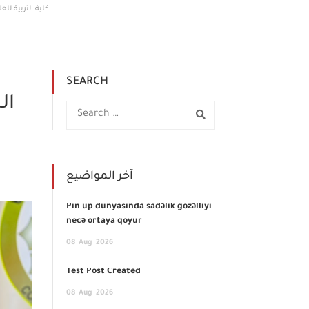
كلية التربية للعلوم الصرفة تناقش التخليق الحيوي لأجسام السلينيوم النانوية و تأثيره على تعبير جينات بعض الانترلوكينات في الخطوط الخلوية السرطانية.
SEARCH
ال
آخر المواضيع
Pin up dünyasında sadəlik gözəlliyi
necə ortaya qoyur
08
Aug
2026
Test Post Created
08
Aug
2026