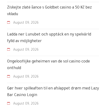
Získejte zlaté šance s Goldbet casino a 50 Kč bez
vkladu
August
09
,
2026
Ladda ner Lunubet och upptäck en ny spelvärld
fylld av möjligheter
August
09
,
2026
Ongelooflijke geheimen van de sol casino code
onthuld
August
09
,
2026
Gør hver spilleaften til en afslappet drøm med Lazy
Bar Casino Login
August
09
,
2026