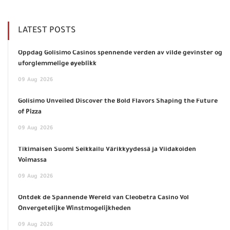
LATEST POSTS
Oppdag Golisimo Casinos spennende verden av vilde gevinster og
uforglemmelige øyeblikk
09
Aug
2026
Golisimo Unveiled Discover the Bold Flavors Shaping the Future
of Pizza
09
Aug
2026
Tikimaisen Suomi Seikkailu Värikkyydessä ja Viidakoiden
Voimassa
09
Aug
2026
Ontdek de Spannende Wereld van Cleobetra Casino Vol
Onvergetelijke Winstmogelijkheden
09
Aug
2026