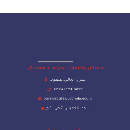
كلية التربية للعلوم الصرفة | جامعة ديالى
العـراق، ديـالــى، بعقــوبة
009647725074666
purewebsite@uodiyala.edu.iq
الاحد - الخميس: 7 ص - 3 م