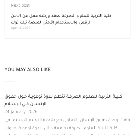
Next post
كلية التربية للعلوم الصرفة تعقد ورشة عمل عن الأمن
الرقمي والاستخدام الأمثل لمنصة تيك توك
April 4, 2025
YOU MAY ALSO LIKE
كليــة التربيـة للعلــوم الصرفـة تنظـم نـدوة توعويــة حـول حقـوق
الإنسـان فــي الإســلام
24 January, 2026
قامت وحدة حقوق الإنسان بالتعاون مع شعبة التعليم المستمر في
كلية التربية للعلوم الصرفة بجامعة ديالى ، ندوة توعوية بعنوان