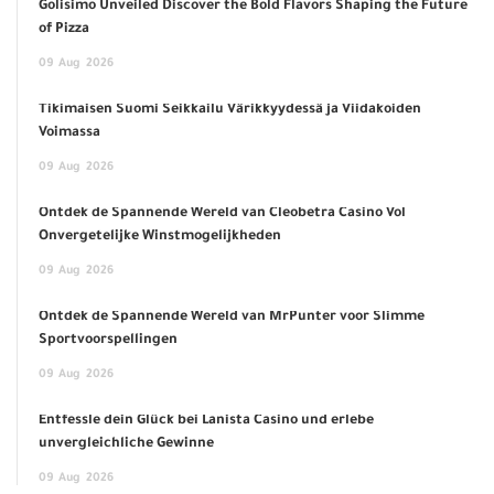
Golisimo Unveiled Discover the Bold Flavors Shaping the Future
of Pizza
09
Aug
2026
Tikimaisen Suomi Seikkailu Värikkyydessä ja Viidakoiden
Voimassa
09
Aug
2026
Ontdek de Spannende Wereld van Cleobetra Casino Vol
Onvergetelijke Winstmogelijkheden
09
Aug
2026
Ontdek de Spannende Wereld van MrPunter voor Slimme
Sportvoorspellingen
09
Aug
2026
Entfessle dein Glück bei Lanista Casino und erlebe
unvergleichliche Gewinne
09
Aug
2026