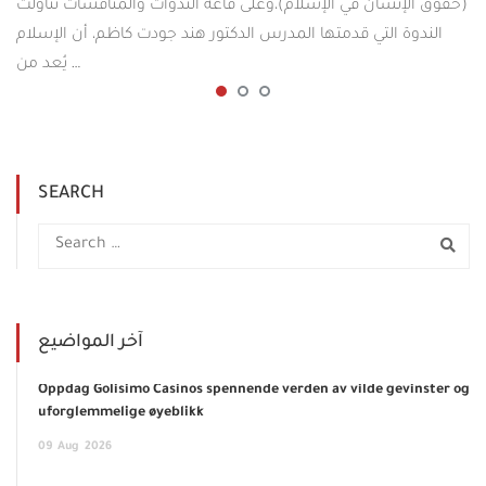
(حقوق الإنسان في الإسلام)،وعلى قاعة الندوات والمناقشات تناولت
الندوة التي قدمتها المدرس الدكتور هند جودت كاظم، أن الإسلام
يُعد من …
SEARCH
آخر المواضيع
Oppdag Golisimo Casinos spennende verden av vilde gevinster og
uforglemmelige øyeblikk
09
Aug
2026