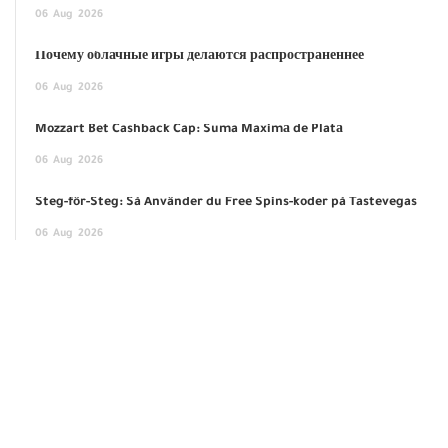
06
Aug
2026
Почему облачные игры делаются распространённее
06
Aug
2026
Mozzart Bet Cashback Cap: Suma Maximă de Plată
06
Aug
2026
Steg-för-Steg: Så Använder du Free Spins-koder på Tastevegas
06
Aug
2026