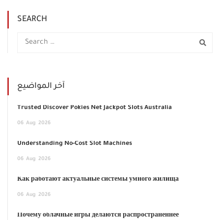
SEARCH
آخر المواضيع
Trusted Discover Pokies Net Jackpot Slots Australia
06
Aug
2026
Understanding No-Cost Slot Machines
06
Aug
2026
Как работают актуальные системы умного жилища
06
Aug
2026
Почему облачные игры делаются распространённее