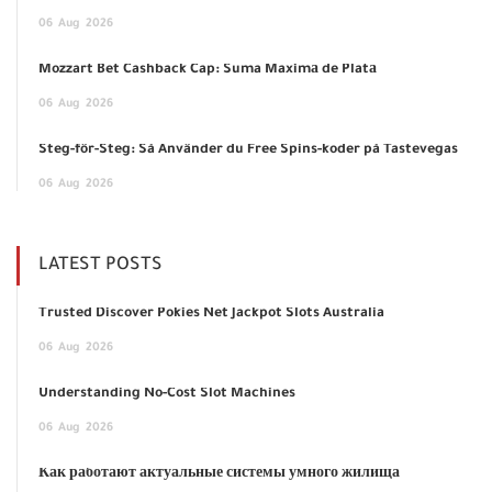
06
Aug
2026
Mozzart Bet Cashback Cap: Suma Maximă de Plată
06
Aug
2026
Steg-för-Steg: Så Använder du Free Spins-koder på Tastevegas
06
Aug
2026
LATEST POSTS
Trusted Discover Pokies Net Jackpot Slots Australia
06
Aug
2026
Understanding No-Cost Slot Machines
06
Aug
2026
Как работают актуальные системы умного жилища