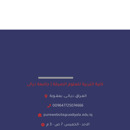
كلية التربية للعلوم الصرفة | جامعة ديالى
العـراق، ديـالــى، بعقــوبة
009647725074666
purewebsite@uodiyala.edu.iq
الاحد - الخميس: 7 ص - 3 م